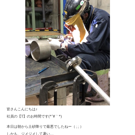
皆さんこんにちは♪
社員の【T】のお時間です(*´∀｀*)
本日は朝から土砂降りで最悪でしたねー（ ; ; ）
しかも、ジメジメして暑い…