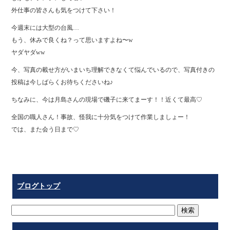
外仕事の皆さんも気をつけて下さい！
今週末には大型の台風…
もう、休みで良くね？って思いますよね〜w
ヤダヤダww
今、写真の載せ方がいまいち理解できなくて悩んでいるので、写真付きの
投稿は今しばらくお待ちくださいね♪
ちなみに、今は月島さんの現場で磯子に来てまーす！！近くて最高♡
全国の職人さん！事故、怪我に十分気をつけて作業しましょー！
では、また会う日まで♡
ブログトップ