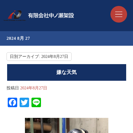
2024 8月 27
日別アーカイブ:
2024年8月27日
嫌な天気
投稿日
2024年8月27日
Fa
T
Li
ce
wi
ne
bo
tte
ok
r