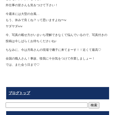
外仕事の皆さんも気をつけて下さい！
今週末には大型の台風…
もう、休みで良くね？って思いますよね〜w
ヤダヤダww
今、写真の載せ方がいまいち理解できなくて悩んでいるので、写真付きの
投稿は今しばらくお待ちくださいね♪
ちなみに、今は月島さんの現場で磯子に来てまーす！！近くて最高♡
全国の職人さん！事故、怪我に十分気をつけて作業しましょー！
では、また会う日まで♡
ブログトップ