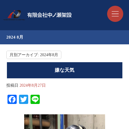
2024 8月
月別アーカイブ:
2024年8月
嫌な天気
投稿日
2024年8月27日
Fa
T
Li
ce
wi
ne
bo
tte
ok
r