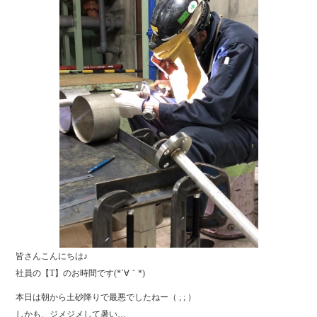
皆さんこんにちは♪
社員の【T】のお時間です(*´∀｀*)
本日は朝から土砂降りで最悪でしたねー（ ; ; ）
しかも、ジメジメして暑い…