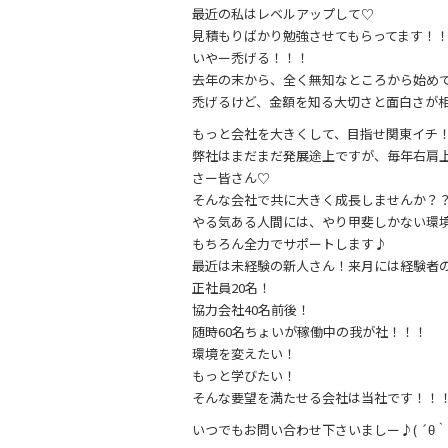
最近の私はレベルアップして♡
見積もりばかり勉強させてもらってます！
いやー禿げる！！！
去年の末から、全く無知なところから始めて
禿げるけど、金額を知る大切さと面白さが相ま
もっと会社を大きくして、目指せ関東イチ
弊社はまだまだ発展途上ですが、毎年右肩
さー皆さん♡
そんな会社で共に大きく成長しませんか？
やる気ある人間には、やり甲斐しかない環
もちろん全力でサポートします♪
最近は未経験の新人さん！来月には経験者の30
正社員20名！
協力会社40名前後！
随時60名ちょいが稼働中の我が社！！！
環境を変えたい！
もっと学びたい！
そんな要望を満たせる会社は当社です！！
いつでもお問い合わせ下さいましー♪( ´θ｀