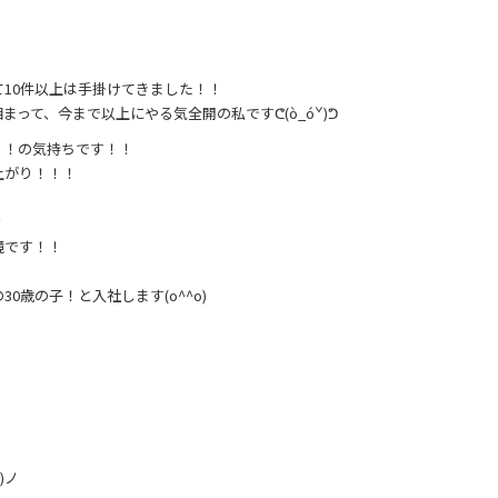
！
10件以上は手掛けてきました！！
って、今まで以上にやる気全開の私ですᕦ(ò_óˇ)ᕤ
！！の気持ちです！！
上がり！！！
？
境です！！
歳の子！と入社します(o^^o)
！
)ノ