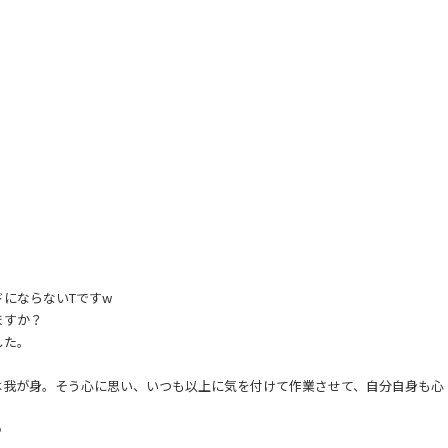
にならないTですw
ますか？
した。
は我が身。そう心に思い、いつも以上に気を付けて作業させて、自分自身も心
♪