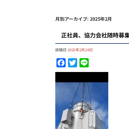
月別アーカイブ:
2025年2月
正社員、協力会社随時募
投稿日
2025年2月24日
F
T
Li
a
w
n
c
itt
e
e
er
b
o
o
k