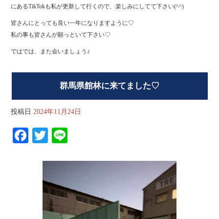
にあるTikTokも私が更新して行くので、楽しみにしてて下さい(^^)
皆さんにとっても良い一年になりますように♡
私の事も皆さんが願っといて下さい♡
ではでは、また会いましょう♪
群馬県館林に来てました♡
投稿日
2024年11月24日
Fa
T
Li
ce
wi
ne
bo
tte
ok
r