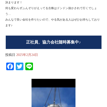
決まります！
何も変わらずふんぞりがえってる古株はドンドン抜かされて行くでしょ
う…
みんなで良い会社を作りたいので、やる気がある人はぜひお待ちしており
ます♪
正社員、協力会社随時募集中♪
投稿日
2025年2月24日
Fa
T
Li
ce
wi
ne
bo
tte
ok
r