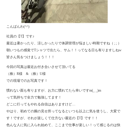
こんばんわ(^^)
社員の【T】です♪
最近は暑かったり、涼しかったりで体調管理が悩ましい時期ですね（ ; ; ）
朝いつもの感覚でTシャツで出たら、サム！！ってなる日も有りますしねw
皆さん気をつけましょう！！！
今回の写真は最近お付き合いさせて頂いてる
（株）R様 & （株）U様
での現場でのお写真です！
慣れない面も有りますが、お力に慣れてたら幸いですm(_ _)m
って気持ちで全力で勉強してます！
どこに行ってもやれる自信はありますけど…
やはり、初めての腕の見せ所ってなるといつも以上に気を使うし、大変で
す！ですが、それが楽しくて仕方ない最近の【T】です！！
色んな人に気に入られ始めて、ここまで仕事が楽しい！って感じるのは快