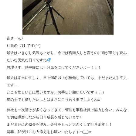
皆さーん♪
社員の【T】です(^^)
最近はいきなり気温も上がり、今では梅雨入りと言うのに雨が降らず夏み
たいな天気な日々ですね
無理せず、熱中症には十分気をつけてくださいよー！！！
最近は本当に忙しく、日々60名以上が稼働していても、まだまだ人手不足
です…
どこも忙しいとは思いますが、お手伝い願いたいです（ ; ; ）
猫の手でも借りたい…とはまさにこう言う事でしょうねw
弊社も一次請けが多くなってきて、管理も事務社員で協力し合い、みんな
で切磋琢磨しながら日々成長を感じています♪
まだまだ己の成長を望み、会社をもっと大きくして行きます！！
是非、我が社にお力添えをお願いいたしますm(__)m