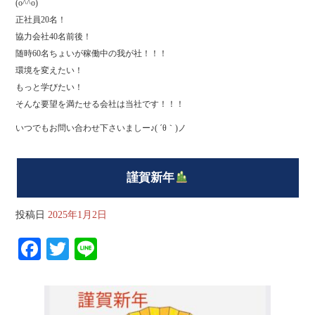
(o^^o)
正社員20名！
協力会社40名前後！
随時60名ちょいが稼働中の我が社！！！
環境を変えたい！
もっと学びたい！
そんな要望を満たせる会社は当社です！！！
いつでもお問い合わせ下さいましー♪( ´θ｀)ノ
謹賀新年
投稿日
2025年1月2日
Fa
T
Li
ce
wi
ne
bo
tte