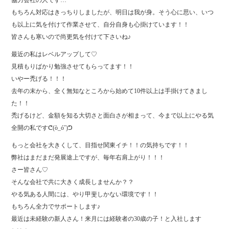
協力会社の人です…
もちろん対応はきっちりしましたが、明日は我が身。そう心に思い、いつ
も以上に気を付けて作業させて、自分自身も心掛けています！！
皆さんも寒いので尚更気を付けて下さいね♪
最近の私はレベルアップして♡
見積もりばかり勉強させてもらってます！！
いやー禿げる！！！
去年の末から、全く無知なところから始めて10件以上は手掛けてきまし
た！！
禿げるけど、金額を知る大切さと面白さが相まって、今まで以上にやる気
全開の私ですᕦ(ò_óˇ)ᕤ
もっと会社を大きくして、目指せ関東イチ！！の気持ちです！！
弊社はまだまだ発展途上ですが、毎年右肩上がり！！！
さー皆さん♡
そんな会社で共に大きく成長しませんか？？
やる気ある人間には、やり甲斐しかない環境です！！
もちろん全力でサポートします♪
最近は未経験の新人さん！来月には経験者の30歳の子！と入社します