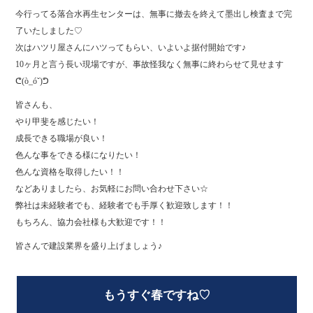
今行ってる落合水再生センターは、無事に撤去を終えて墨出し検査まで完
了いたしました♡
次はハツリ屋さんにハツってもらい、いよいよ据付開始です♪
10ヶ月と言う長い現場ですが、事故怪我なく無事に終わらせて見せます
ᕦ(ò_óˇ)ᕤ
皆さんも、
やり甲斐を感じたい！
成長できる職場が良い！
色んな事をできる様になりたい！
色んな資格を取得したい！！
などありましたら、お気軽にお問い合わせ下さい☆
弊社は未経験者でも、経験者でも手厚く歓迎致します！！
もちろん、協力会社様も大歓迎です！！
皆さんで建設業界を盛り上げましょう♪
もうすぐ春ですね♡