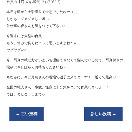
社員の【T】のお時間です(*´∀｀*)
本日は朝から土砂降りで最悪でしたねー（ ; ; ）
しかも、ジメジメして暑い…
外仕事の皆さんも気をつけて下さい！
今週末には大型の台風…
もう、休みで良くね？って思いますよね〜w
ヤダヤダww
今、写真の載せ方がいまいち理解できなくて悩んでいるので、写真付きの
投稿は今しばらくお待ちくださいね♪
ちなみに、今は月島さんの現場で磯子に来てまーす！！近くて最高♡
全国の職人さん！事故、怪我に十分気をつけて作業しましょー！
では、また会う日まで♡
←
古い投稿
新しい投稿
→