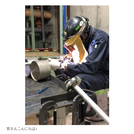
bo
tte
ok
r
皆さんこんにちは♪