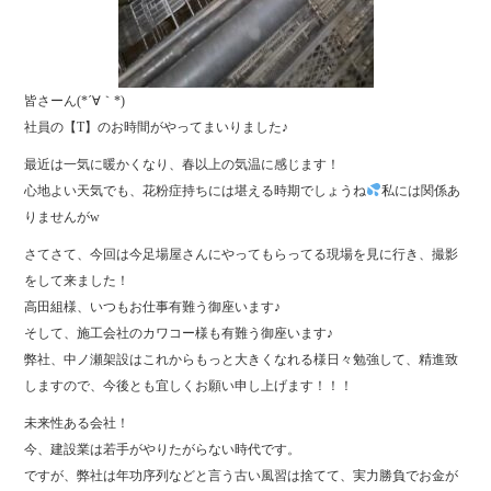
皆さーん(*´∀｀*)
社員の【T】のお時間がやってまいりました♪
最近は一気に暖かくなり、春以上の気温に感じます！
心地よい天気でも、花粉症持ちには堪える時期でしょうね
私には関係あ
りませんがw
さてさて、今回は今足場屋さんにやってもらってる現場を見に行き、撮影
をして来ました！
高田組様、いつもお仕事有難う御座います♪
そして、施工会社のカワコー様も有難う御座います♪
弊社、中ノ瀬架設はこれからもっと大きくなれる様日々勉強して、精進致
しますので、今後とも宜しくお願い申し上げます！！！
未来性ある会社！
今、建設業は若手がやりたがらない時代です。
ですが、弊社は年功序列などと言う古い風習は捨てて、実力勝負でお金が