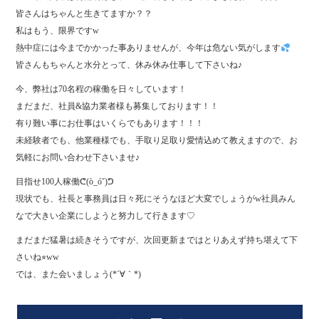
皆さんはちゃんと生きてますか？？
私はもう、限界ですw
熱中症には今までかかった事ありませんが、今年は危ない気がします
皆さんもちゃんと水分とって、休み休み仕事して下さいね♪
今、弊社は70名程の稼働を日々しています！
まだまだ、社員&協力業者様も募集しております！！
有り難い事にお仕事はいくらでもあります！！！
未経験者でも、他業種様でも、手取り足取り愛情込めて教えますので、お
気軽にお問い合わせ下さいませ♪
目指せ100人稼働ᕦ(ò_óˇ)ᕤ
現状でも、社長と事務員は日々死にそうなほど大変でしょうがw社員みん
なで大きい企業にしようと努力して行きます♡
まだまだ猛暑は続きそうですが、次回更新まではとりあえず持ち堪えて下
さいね⭐︎ww
では、また会いましょう(*´∀｀*)