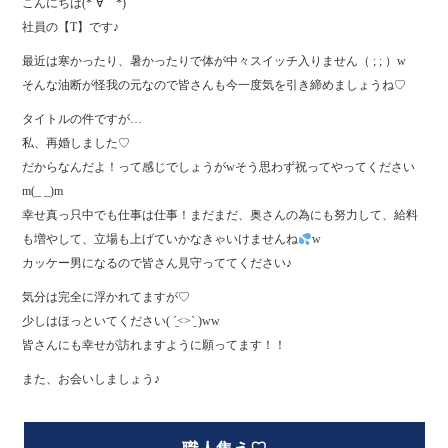
こんにちは(*´∀｀*)
ok
r
社員の【T】です♪
最近は寒かったり、暑かったりで体が中々スイッチ入りません（ ; ; ）w
そんな油断が怪我の元なので皆さんも今一度気を引き締めましょうね♡
タイトルの件ですが…
私、再婚しました♡
だからなんだよ！って感じでしょうがwそう思わず祝ってやってください
m(_ _)m
幸せ真っ只中でも仕事は仕事！まだまだ、奥さんの為にも努力して、給料
も増やして、立場も上げていかなきゃいけませんね
w
カッケー男になるので皆さん見守っててください♪
気分は完全に浮かれてますが♡
少しはほっといてください( ˊ̱˂˃ˋ̱ )ww
皆さんにも幸せが訪れますように願ってます！！
また、お会いしましょう♪