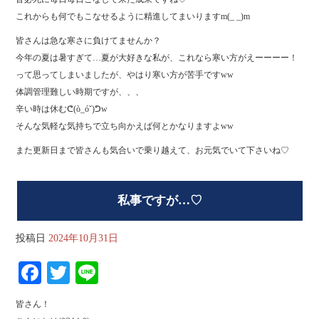
これからも何でもこなせるように精進してまいりますm(_ _)m
皆さんは急な寒さに負けてませんか？
今年の夏は暑すぎて…夏が大好きな私が、これなら寒い方がえーーーー！
って思ってしまいましたが、やはり寒い方が苦手ですww
体調管理難しい時期ですが、、、
辛い時は休むᕦ(ò_óˇ)ᕤw
そんな気軽な気持ちで立ち向かえば何とかなりますよww
また更新日まで皆さんも気合いで乗り越えて、お元気でいて下さいね♡
私事ですが…♡
投稿日
2024年10月31日
Fa
T
Li
ce
wi
ne
皆さん！
bo
tte