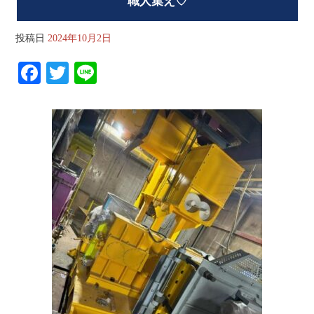
職人集え♡
投稿日
2024年10月2日
Fa
T
Li
ce
wi
ne
bo
tte
ok
r