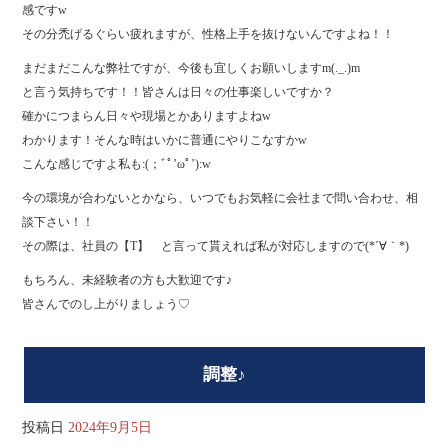
感ですw
その分禿げるぐらい疲れますが、性格上手を抜けないんですよね！！
まだまだこんな弊社ですが、今後も宜しくお願いしますm(._.)m
と言う気持ちです！！皆さんは日々の仕事楽しいですか？
確かにつまらん日々や現場とかありますよねw
わかります！そんな時はいかに普通にやりこなすかw
こんな感じですよ私も:(；ﾞﾟ’ωﾟ’):w
今の環境が合わないとかなら、いつでもお気軽に会社まで問い合わせ、相
談下さい！！
その際は、社員の【T】 と言って貰えれば私が対応しますので(*´∀｀*)
もちろん、未経験者の方も大歓迎です♪
皆さんでのし上がりましょう♡
調整♪
投稿日
2024年9月5日