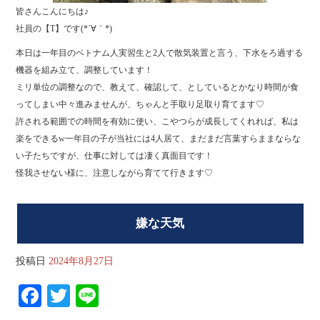
皆さんこんにちは♪
社員の【T】です(*´∀｀*)
本日は一年目のベトナム人実習生と2人で散気装置と言う、下水をろ過する
機器を組み立て、調整しています！
ミリ単位の調整なので、教えて、確認して、としているとかなり時間が食
ってしまい中々進みませんが、ちゃんと手取り足取り育てます♡
許される範囲での時間を有効に使い、こやつらが成長してくれれば、私は
楽をできるw一年目の子が当社には4人居て、まだまだ言葉すらままならな
い子たちですが、仕事に対しては凄く真面目です！
怪我させない様に、注意しながら育てて行きます♡
嫌な天気
投稿日
2024年8月27日
Fa
T
Li
ce
wi
ne