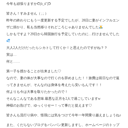
今年も頑張りますかᕦ(ò_óˇ)ᕤ
皆さん！すみません（ ; ; ）
昨年の終わりにもう一度更新する予定でしたが、28日に妻がインフルエン
ザに掛かり、私も当然移りそれどころじゃありませんでした
しかもですよ？29日から韓国旅行を予定していたのに…行けませんでした
大人2人だけだったらシカトして行くか！と思えたのですがね？？
実は…
何と……
第一子を授かることが出来ました♡
なので、妻の体が大事なので行くのを辞めました！！旅費は前日なので返
ってきませんが、そんなのは身体を考えたら安いもんです！！
何よりも今は大事を取りたかったので！
そんなこんなである意味.最悪な正月を2人で過ごしていますw
神様のお告げで、ゆっくりせー！って事だと捉えます♡
皆さんも流行り病や、怪我には気をつけて今年一年間乗り越えましょうね♪
また、くだらないブログをバンバン更新しますし、ホームページのトップ