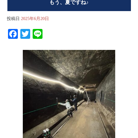
もう、夏ですね♪
投稿日
2025年6月20日
Fa
T
Li
ce
wi
ne
bo
tte
ok
r