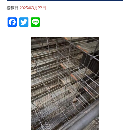
投稿日
2025年3月22日
Fa
T
Li
ce
wi
ne
bo
tte
ok
r