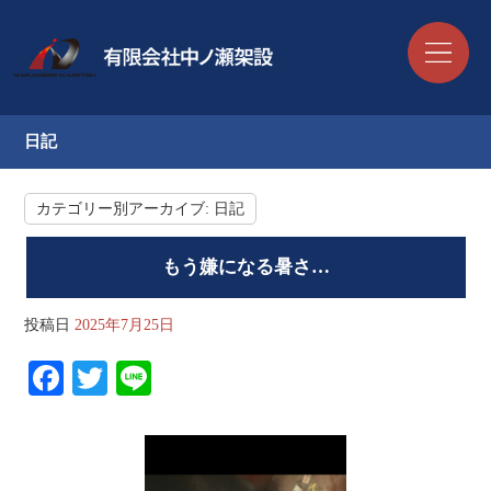
日記
カテゴリー別アーカイブ:
日記
もう嫌になる暑さ…
投稿日
2025年7月25日
Fa
T
Li
ce
wi
ne
bo
tte
ok
r