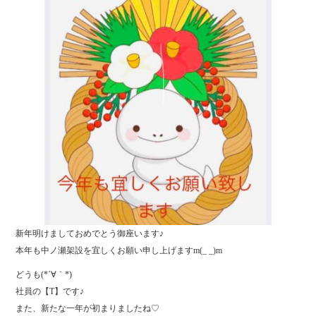
ok
r
新年明けましておめでとう御座います♪
本年も中ノ瀬架設を宜しくお願い申し上げますm(_ _)m
どうも(*´∀｀*)
社員の【T】です♪
また、新たな一年が初まりましたね♡